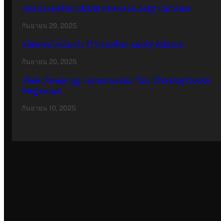
ทดลองเล่นสล็อต ufabet ทดลองเล่น Baby Cai Shen
กันยายน 29, 2025
สล็อตเล่นได้เงินจริง รีวิวเกมสล็อต Lucky Ailurus
กันยายน 20, 2025
สล็อตแจ็คพอต pg เกมทดลองเล่นมาใหม่ The Dog House
Megaways
กันยายน 10, 2025