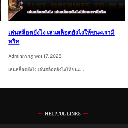
เล่นสล็อตยังไง เล่นสล็อตยังไงให้ชนะเรามี
ทริค
Admin
กรกฎาคม 17, 2025
เล่นสล็อตยังไง เล่นสล็อตยังไงให้ชนะ…
HELPFUL LINKS