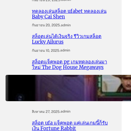
ทดลองเล่นสล็อต ufabet ทดลองเล่น
Baby Cai Shen
.
admin
กันยายน 20, 2025
สล็อตเล่นได้เงินจริง รีวิวเกมสล็อต
Lucky Ailurus
.
admin
กันยายน 10, 2025
สล็อตแจ็คพอต pg เกมทดลองเล่นมา
ใหม่ The Dog House Megaways
.
admin
กันยายน 3, 2025
สล็อตแจ็คพอต pg เกมทดลองเล่นมา
ใหม่ Wild West Gold
.
admin
สิงหาคม 27, 2025
สล็อต ufa แจ็คพอต แค่เล่นเกมนี้ก็รับ
เงิน Fortune Rabbit