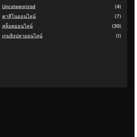
Uncategorized
(4)
คาสิโนออนไลน์
(7)
สล็อตออนไลน์
(39)
เกมยิงปลาออนไลน์
(1)