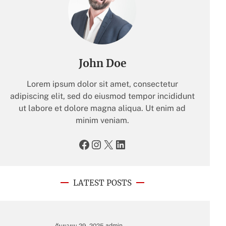
John Doe
Lorem ipsum dolor sit amet, consectetur
adipiscing elit, sed do eiusmod tempor incididunt
ut labore et dolore magna aliqua. Ut enim ad
minim veniam.
Facebook
Instagram
X
LinkedIn
LATEST POSTS
.
admin
กันยายน 29, 2025